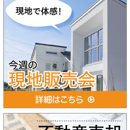
マイホーム購入で気をつけるべき事とは？
がとうございました。お陰様でご成約になりました♪
2026年6月26日
【新規売出物件】星が丘ハイム2階のお部屋！
相模原市中央区星が丘のファミリー向けマンションのリ
ノベーション工事完了しました！
2026年6月1日
相原中古（古河林業）注文住宅販売！！
古河林業注文住宅販売スタート！！間取りは5LDKござ
います！！是非ご内覧になって見てください♪
2018年1月16日
不動産購入の注意点とは？