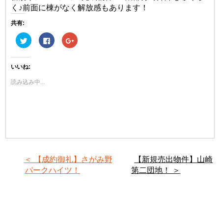
く♪前面に棟がなく解放感もあります！
共有:
ク
Facebook
ク
リ
で
リ
ッ
共
ッ
ク
有
ク
し
す
し
いいね:
て
る
て
Twitter
に
Google+
で
は
で
読み込み中...
共
ク
共
有
リ
有
(新
ッ
(新
し
ク
し
い
し
い
ウ
て
ウ
ィ
く
ィ
ン
だ
ン
ド
さ
ド
ウ
い
ウ
で
(新
で
開
し
開
き
い
き
＜ 【成約御礼】さがみ野
【新規売出物件】山崎
ま
ウ
ま
す)
ィ
す)
パークハイツ！
第二団地！ ＞
ン
ド
ウ
で
開
き
ま
す)