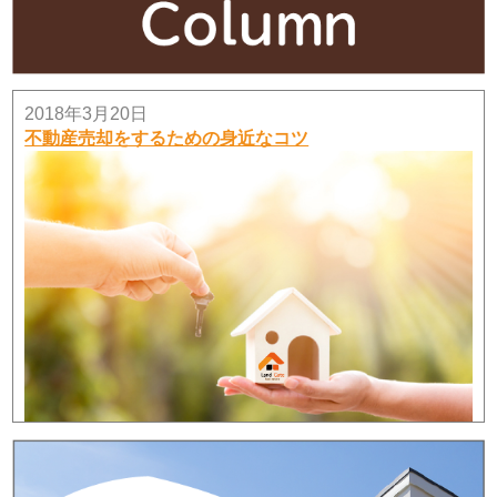
サンライフ相模大野台314号室・ご成約済み♪
サンライフ相模大野台314号室・沢山のお問い合わせ・
ご内覧ありがとうございました！！お陰様で成約になり
ました♪
2018年3月20日
2026年7月10日
不動産売却をするための身近なコツ
田園都市線！！つきみ野中古住宅販売♪
田園都市線・つきみ野中古住宅販売スタートします！！
価格：2978万円♪
2026年7月6日
《価格変更》星が丘ハイム2階！
弊社、売主物件「星が丘ハイム2階」の価格を1,980万円
に変更しました！
2026年7月3日
【価格変更】平塚高村団地3階×3LDK！
平塚高村団地3階のお部屋、価格変更しました。
2026年6月27日
木曽西４丁目中古建ご成約！！
2018年1月18日
木曽西４丁目中古建・沢山のお問い合わせ・ご内覧あり