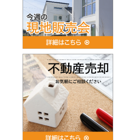
×3LDK！
平塚高村団地3階のお部屋、価格変更
しました。
2018年1月16日
2026年6月27日
不動産購入の注意点とは？
木曽西４丁目中古建ご成約！！
木曽西４丁目中古建・沢山のお問い
合わせ・ご内覧ありがとうございま
した。お陰様でご成約になりました♪
2026年6月26日
【新規売出物件】星が丘ハイム2階の
お部屋！
相模原市中央区星が丘のファミリー
向けマンションのリノベーション工
事完了しました！
2026年6月1日
相原中古（古河林業）注文住宅販
売！！
古河林業注文住宅販売スタート！！