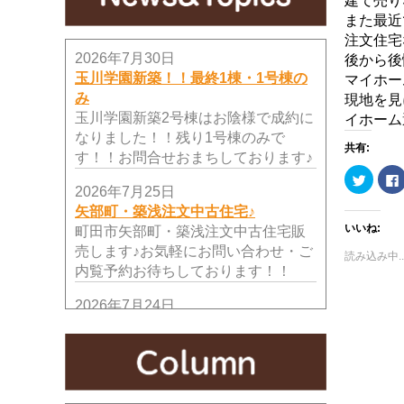
建て売り
また最近
注文住宅
2026年7月30日
後から後
玉川学園新築！！最終1棟・1号棟の
マイホー
み
現地を見
玉川学園新築2号棟はお陰様で成約に
イホーム
なりました！！残り1号棟のみで
共有:
す！！お問合せおまちしております♪
ク
リ
2026年7月25日
ッ
ク
矢部町・築浅注文中古住宅♪
し
いいね:
て
町田市矢部町・築浅注文中古住宅販
Twitter
売します♪お気軽にお問い合わせ・ご
で
読み込み中..
共
内覧予約お待ちしております！！
有
(新
し
2026年7月24日
い
ウ
新規リノベーション完成！寺尾台団
ィ
ン
地2階部分！
ド
ウ
寺尾台団地2階住戸、リノベーション
で
開
工事完成しました！
き
ま