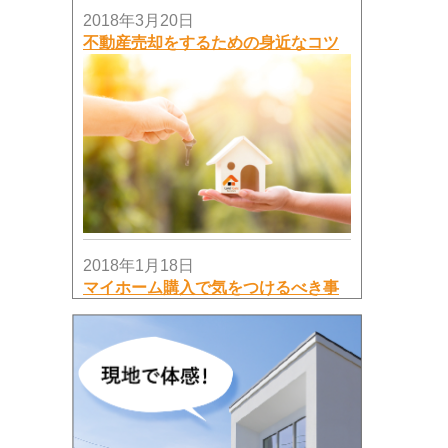
す)
2026年7月19日
2018年3月20日
サンライフ相模大野台314号室・ご成
不動産売却をするための身近なコツ
約済み♪
サンライフ相模大野台314号室・沢山
のお問い合わせ・ご内覧ありがとう
ございました！！お陰様で成約にな
りました♪
2026年7月10日
田園都市線！！つきみ野中古住宅販
売♪
田園都市線・つきみ野中古住宅販売
2018年1月18日
スタートします！！価格：2978万円♪
マイホーム購入で気をつけるべき事
とは？
2026年7月6日
《価格変更》星が丘ハイム2階！
弊社、売主物件「星が丘ハイム2階」
の価格を1,980万円に変更しました！
2026年7月3日
【価格変更】平塚高村団地3階