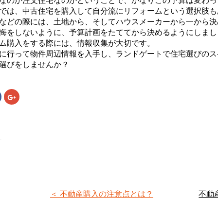
なのか注文住宅なのかということで、かなりこの予算は変わっ
では、中古住宅を購入して自分流にリフォームという選択肢も
などの際には、土地から、そしてハウスメーカーから一から決
悔をしないように、予算計画をたててから決めるようにしまし
ム購入をする際には、情報収集が大切です。
に行って物件周辺情報を入手し、ランドゲートで住宅選びのス
選びをしませんか？
Facebook
ク
で
リ
共
ッ
有
ク
す
し
る
て
に
Google+
は
で
.
ク
共
リ
有
ッ
(新
ク
し
し
い
て
ウ
く
ィ
だ
ン
さ
ド
＜ 不動産購入の注意点とは？
不動
い
ウ
(新
で
し
開
い
き
ウ
ま