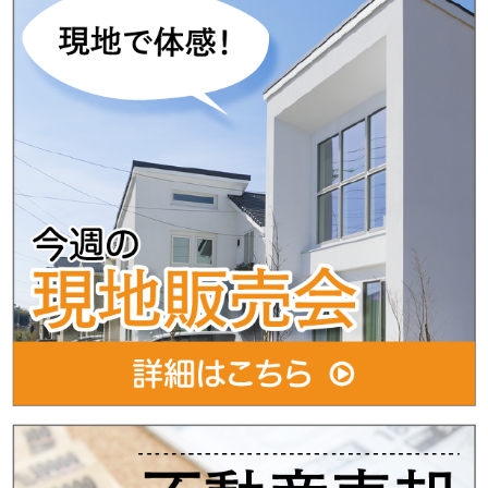
マイホーム購入で気をつけるべき事とは？
がとうございました。お陰様でご成約になりました♪
2026年6月26日
【新規売出物件】星が丘ハイム2階のお部屋！
相模原市中央区星が丘のファミリー向けマンションのリ
ノベーション工事完了しました！
2026年6月1日
相原中古（古河林業）注文住宅販売！！
古河林業注文住宅販売スタート！！間取りは5LDKござ
います！！是非ご内覧になって見てください♪
2018年1月16日
不動産購入の注意点とは？