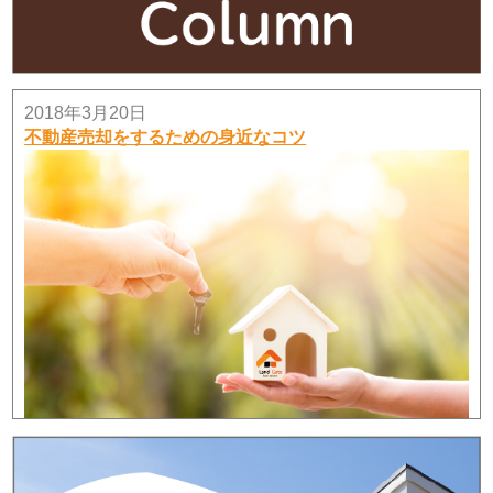
サンライフ相模大野台314号室・ご成約済み♪
サンライフ相模大野台314号室・沢山のお問い合わせ・
ご内覧ありがとうございました！！お陰様で成約になり
ました♪
2018年3月20日
2026年7月10日
不動産売却をするための身近なコツ
田園都市線！！つきみ野中古住宅販売♪
田園都市線・つきみ野中古住宅販売スタートします！！
価格：2978万円♪
2026年7月6日
《価格変更》星が丘ハイム2階！
弊社、売主物件「星が丘ハイム2階」の価格を1,980万円
に変更しました！
2026年7月3日
【価格変更】平塚高村団地3階×3LDK！
平塚高村団地3階のお部屋、価格変更しました。
2026年6月27日
木曽西４丁目中古建ご成約！！
2018年1月18日
木曽西４丁目中古建・沢山のお問い合わせ・ご内覧あり