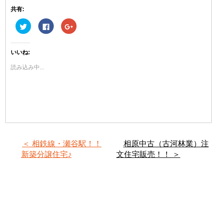
共有:
ク
Facebook
ク
リ
で
リ
ッ
共
ッ
ク
有
ク
し
す
し
いいね:
て
る
て
Twitter
に
Google+
で
は
で
読み込み中...
共
ク
共
有
リ
有
(新
ッ
(新
し
ク
し
い
し
い
ウ
て
ウ
ィ
く
ィ
ン
だ
ン
ド
さ
ド
ウ
い
ウ
で
(新
で
開
し
開
き
い
き
＜ 相鉄線・瀬谷駅！！
相原中古（古河林業）注
ま
ウ
ま
す)
ィ
す)
新築分譲住宅♪
文住宅販売！！ ＞
ン
ド
ウ
で
開
き
ま
す)